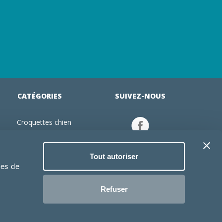
CATÉGORIES
SUIVEZ-NOUS
Croquettes chien
tion
Croquettes chiot
Jouets chien
Tout autoriser
an
Gamelles chien
ies de
Produits vétérinaire chien
Croquettes chat
Refuser
Croquettes chaton
Jouets chat