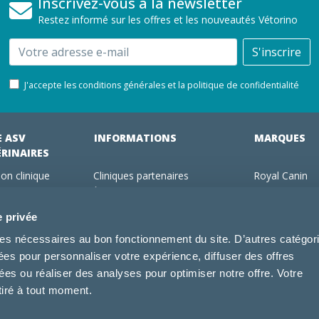
Inscrivez-vous à la newsletter
Restez informé sur les offres et les nouveautés Vétorino
Email
S'inscrire
J'accepte les conditions générales et la politique de confidentialité
E ASV
INFORMATIONS
MARQUES
ÉRINAIRES
on clinique
Cliniques partenaires
Royal Canin
des clients
À propos de nous
Hill's pet Nutri
ments
Offres pour les vétérinaires
Virbac
e privée
 adhérent Vétorino
Mentions légales
Purina Pro Pl
kies nécessaires au bon fonctionnement du site. D’autres catégor
Utilisation des cookies
Specific
sées pour personnaliser votre expérience, diffuser des offres
Conditions générales d'utilisation
Dechra
s ou réaliser des analyses pour optimiser notre offre. Votre
Tonivet
tiré à tout moment.