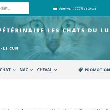
Sélection de croquettes vétérinaire
Paiement 100% sécurisé
Livraison gratuite en clinique vétérinaire
Retour gratuit en clinique
Sélection de croquettes vétérinaire
VÉTÉRINAIRE
LES CHATS DU L
Paiement 100% sécurisé
Livraison gratuite en clinique vétérinaire
Retour gratuit en clinique
Sélection de croquettes vétérinaire
N-LE CUN
CHAT
NAC
CHEVAL
PROMOTION