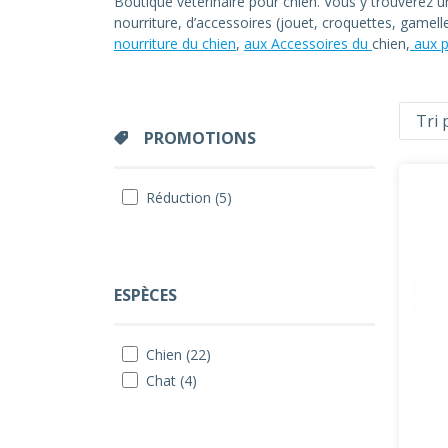
Boutique vétérinaire pour chien. Vous y trouverez 
nourriture, d’accessoires (jouet, croquettes, gamel
nourriture du chien
,
aux Accessoires du
chien,
aux p
PROMOTIONS
Réduction (5)
ESPÈCES
Chien (22)
Chat (4)