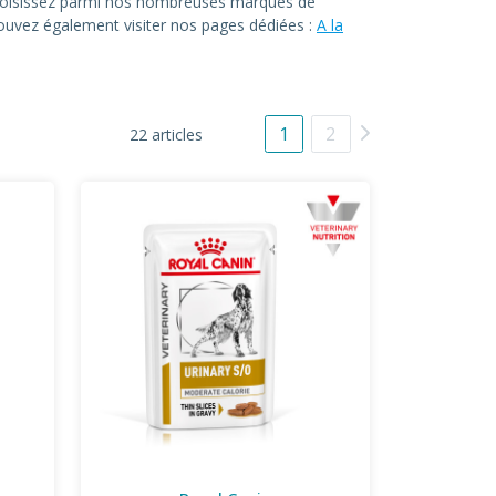
. Choisissez parmi nos nombreuses marques de
 pouvez également visiter nos pages dédiées :
A la
1
2
22 articles