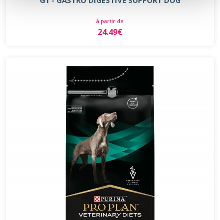
à partir de
24.49€