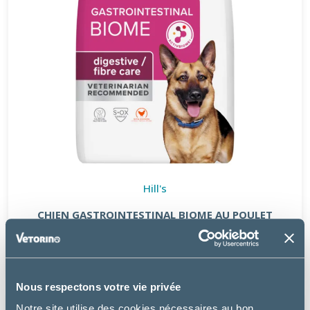
Hill's
CHIEN GASTROINTESTINAL BIOME AU POULET
à partir de
26.99€
Nous respectons votre vie privée
Notre site utilise des cookies nécessaires au bon