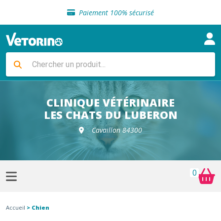
Sélection de croquettes vétérinaire
Paiement 100% sécurisé
Livraison gratuite en clinique vétérinaire
Retour gratuit en clinique
Sélection de croquettes vétérinaire
Paiement 100% sécurisé
Livraison gratuite en clinique vétérinaire
Retour gratuit en clinique
Sélection de croquettes vétérinaire
CLINIQUE VÉTÉRINAIRE
LES CHATS DU LUBERON
Cavaillon 84300
0
Accueil
> Chien