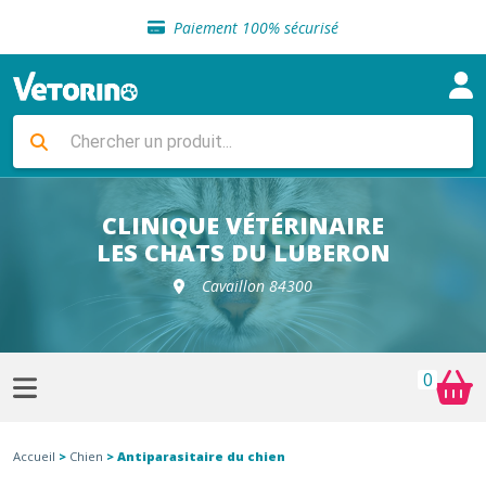
Sélection de croquettes vétérinaire
Paiement 100% sécurisé
Livraison gratuite en clinique vétérinaire
Retour gratuit en clinique
Sélection de croquettes vétérinaire
Paiement 100% sécurisé
Livraison gratuite en clinique vétérinaire
Retour gratuit en clinique
Sélection de croquettes vétérinaire
CLINIQUE VÉTÉRINAIRE
LES CHATS DU LUBERON
Cavaillon 84300
0
Accueil
>
Chien
> Antiparasitaire du chien