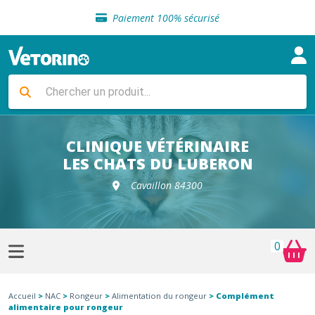
Sélection de croquettes vétérinaire
Paiement 100% sécurisé
Livraison gratuite en clinique vétérinaire
Retour gratuit en clinique
Sélection de croquettes vétérinaire
Paiement 100% sécurisé
Livraison gratuite en clinique vétérinaire
Retour gratuit en clinique
Sélection de croquettes vétérinaire
CLINIQUE VÉTÉRINAIRE
LES CHATS DU LUBERON
Cavaillon 84300
0
Accueil
>
NAC
>
Rongeur
>
Alimentation du rongeur
> Complément
alimentaire pour rongeur