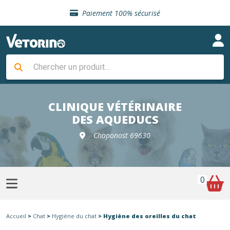
Sélection de croquettes vétérinaire
Paiement 100% sécurisé
Livraison gratuite en clinique vétérinaire
Retour gratuit en clinique
Sélection de croquettes vétérinaire
Paiement 100% sécurisé
Livraison gratuite en clinique vétérinaire
Retour gratuit en clinique
Sélection de croquettes vétérinaire
CLINIQUE VÉTÉRINAIRE
DES AQUEDUCS
Chaponost 69630
0
Accueil
>
Chat
>
Hygiène du chat
> Hygiène des oreilles du chat