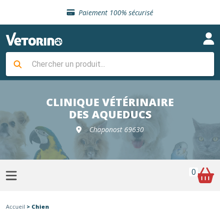
Sélection de croquettes vétérinaire
Paiement 100% sécurisé
Livraison gratuite en clinique vétérinaire
Retour gratuit en clinique
Sélection de croquettes vétérinaire
Paiement 100% sécurisé
Livraison gratuite en clinique vétérinaire
Retour gratuit en clinique
Sélection de croquettes vétérinaire
CLINIQUE VÉTÉRINAIRE
DES AQUEDUCS
Chaponost 69630
0
Accueil
> Chien