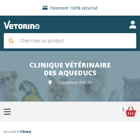
Sélection de croquettes vétérinaire
Paiement 100% sécurisé
Livraison gratuite en clinique vétérinaire
Retour gratuit en clinique
Sélection de croquettes vétérinaire
Paiement 100% sécurisé
Livraison gratuite en clinique vétérinaire
Retour gratuit en clinique
Sélection de croquettes vétérinaire
CLINIQUE VÉTÉRINAIRE
DES AQUEDUCS
Chaponost 69630
0
Accueil
> Chien