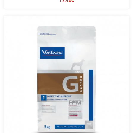
17.42€