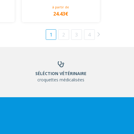
à partir de
24.43€
1
2
3
4
SÉLÉCTION VÉTÉRINAIRE
croquettes médicalisées