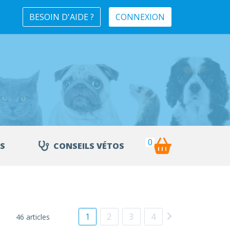
BESOIN D'AIDE ?
CONNEXION
0
S
CONSEILS VÉTOS
1
2
3
4
46 articles