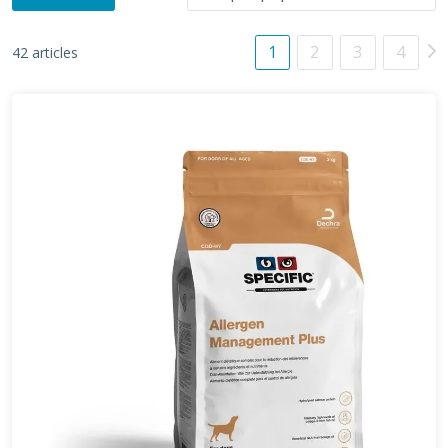
1
2
3
4
42 articles