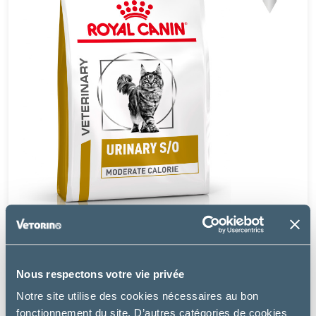
Royal Canin
Nous respectons votre vie privée
CAT URINARY S/O MODERATE CALORIE
Notre site utilise des cookies nécessaires au bon
à partir de
fonctionnement du site. D’autres catégories de cookies