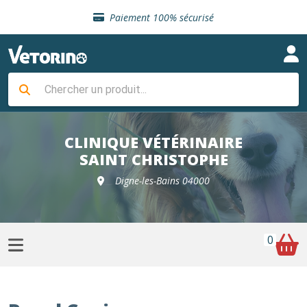
Sélection de croquettes vétérinaire
Paiement 100% sécurisé
Livraison gratuite en clinique vétérinaire
Retour gratuit en clinique
Sélection de croquettes vétérinaire
Paiement 100% sécurisé
Livraison gratuite en clinique vétérinaire
Retour gratuit en clinique
Sélection de croquettes vétérinaire
CLINIQUE VÉTÉRINAIRE
SAINT CHRISTOPHE
Digne-les-Bains 04000
0