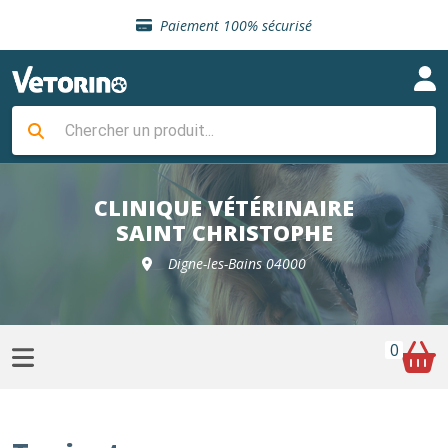
Sélection de croquettes vétérinaire
Paiement 100% sécurisé
Livraison gratuite en clinique vétérinaire
Retour gratuit en clinique
Sélection de croquettes vétérinaire
Paiement 100% sécurisé
Livraison gratuite en clinique vétérinaire
Retour gratuit en clinique
Sélection de croquettes vétérinaire
CLINIQUE VÉTÉRINAIRE
SAINT CHRISTOPHE
Digne-les-Bains 04000
0