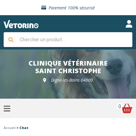
Sélection de croquettes vétérinaire
Paiement 100% sécurisé
Livraison gratuite en clinique vétérinaire
Retour gratuit en clinique
Sélection de croquettes vétérinaire
Paiement 100% sécurisé
Livraison gratuite en clinique vétérinaire
Retour gratuit en clinique
Sélection de croquettes vétérinaire
CLINIQUE VÉTÉRINAIRE
SAINT CHRISTOPHE
Digne-les-Bains 04000
0
Accueil
> Chat