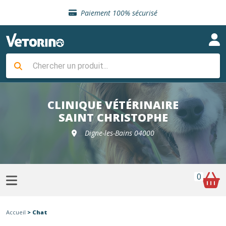
Sélection de croquettes vétérinaire
Paiement 100% sécurisé
Livraison gratuite en clinique vétérinaire
Retour gratuit en clinique
Sélection de croquettes vétérinaire
Paiement 100% sécurisé
Livraison gratuite en clinique vétérinaire
Retour gratuit en clinique
Sélection de croquettes vétérinaire
CLINIQUE VÉTÉRINAIRE
SAINT CHRISTOPHE
Digne-les-Bains 04000
0
Accueil
> Chat