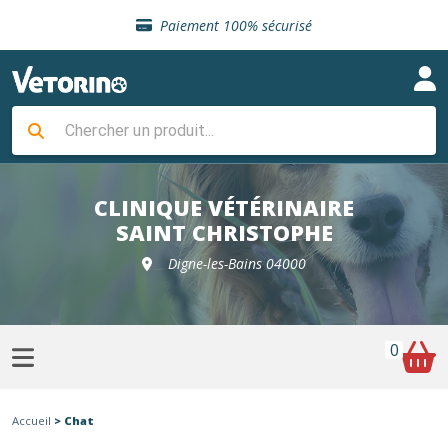
Sélection de croquettes vétérinaire
Paiement 100% sécurisé
Livraison gratuite en clinique vétérinaire
Retour gratuit en clinique
Sélection de croquettes vétérinaire
Paiement 100% sécurisé
Livraison gratuite en clinique vétérinaire
Retour gratuit en clinique
Sélection de croquettes vétérinaire
CLINIQUE VÉTÉRINAIRE
SAINT CHRISTOPHE
Digne-les-Bains 04000
0
Accueil
> Chat