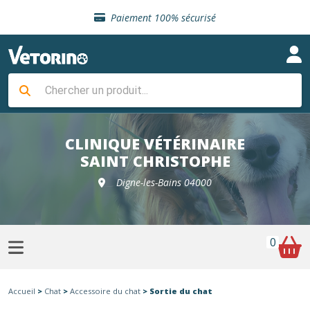
Sélection de croquettes vétérinaire
Paiement 100% sécurisé
Livraison gratuite en clinique vétérinaire
Retour gratuit en clinique
Sélection de croquettes vétérinaire
Paiement 100% sécurisé
Livraison gratuite en clinique vétérinaire
Retour gratuit en clinique
Sélection de croquettes vétérinaire
CLINIQUE VÉTÉRINAIRE
SAINT CHRISTOPHE
Digne-les-Bains 04000
0
Accueil
>
Chat
>
Accessoire du chat
> Sortie du chat