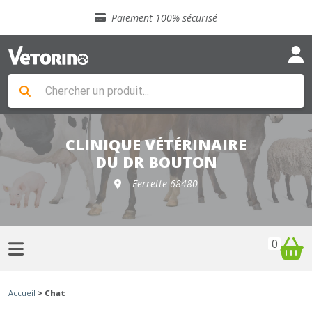
Sélection de croquettes vétérinaire
Paiement 100% sécurisé
Livraison gratuite en clinique vétérinaire
Retour gratuit en clinique
Sélection de croquettes vétérinaire
Paiement 100% sécurisé
Livraison gratuite en clinique vétérinaire
Retour gratuit en clinique
Sélection de croquettes vétérinaire
CLINIQUE VÉTÉRINAIRE
DU DR BOUTON
Ferrette 68480
0
Accueil
> Chat