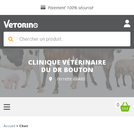
Sélection de croquettes vétérinaire
Paiement 100% sécurisé
Livraison gratuite en clinique vétérinaire
Retour gratuit en clinique
Sélection de croquettes vétérinaire
Paiement 100% sécurisé
Livraison gratuite en clinique vétérinaire
Retour gratuit en clinique
Sélection de croquettes vétérinaire
CLINIQUE VÉTÉRINAIRE
DU DR BOUTON
Ferrette 68480
0
Accueil
> Chat