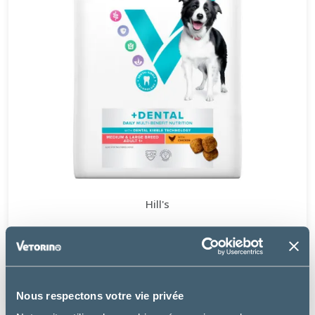
Hill's
CHIEN MULTI-BENEFIT + DENTAL ADULT MEDIUM &
LARGE POULET
à partir de
24.49€
Nous respectons votre vie privée