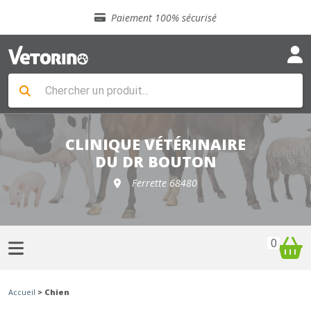
Sélection de croquettes vétérinaire
Paiement 100% sécurisé
Livraison gratuite en clinique vétérinaire
Retour gratuit en clinique
Sélection de croquettes vétérinaire
Paiement 100% sécurisé
Livraison gratuite en clinique vétérinaire
Retour gratuit en clinique
Sélection de croquettes vétérinaire
CLINIQUE VÉTÉRINAIRE
DU DR BOUTON
Ferrette 68480
0
Accueil
> Chien