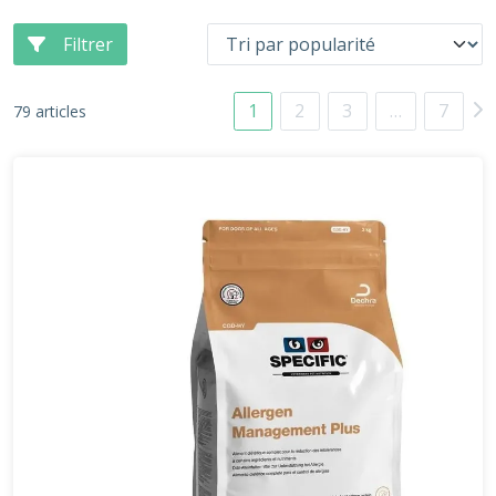
Filtrer
1
2
3
…
7
79 articles