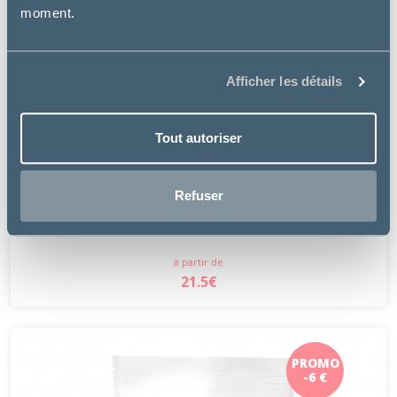
moment.
Afficher les détails
Tout autoriser
Royal Canin
Refuser
URINARY S/O SMALL DOG
à partir de
21.5€
PROMO
-6 €