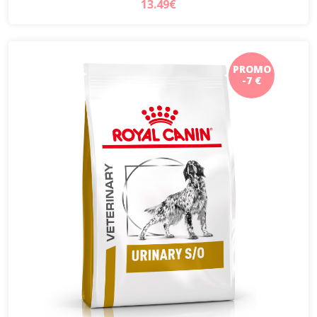
13.49€
PROMO
-7 €