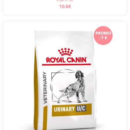
10.6€
PROMO
-7 €