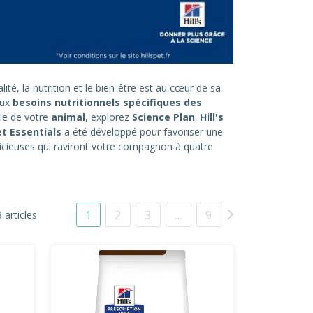
ité, la nutrition et le bien-être est au cœur de sa
aux
besoins nutritionnels spécifiques des
ie de votre
animal
, explorez
Science Plan
.
Hill's
t Essentials
a été développé pour favoriser une
icieuses qui raviront votre compagnon à quatre
1
2
3
…
9
 articles