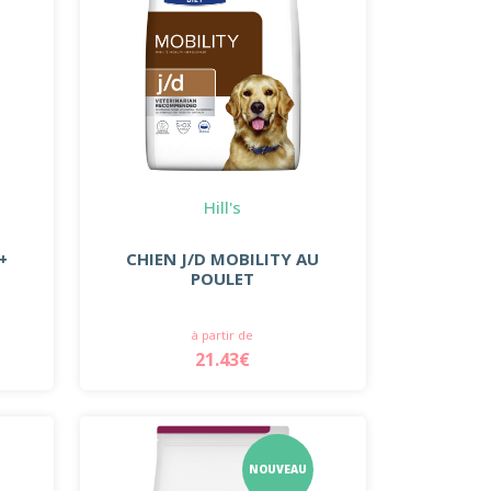
Hill's
+
CHIEN J/D MOBILITY AU
POULET
à partir de
21.43€
NOUVEAU