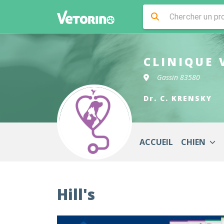
CLINIQUE 
Gassin 83580
Dr. C. KRENSKY
ACCUEIL
CHIEN
Hill's