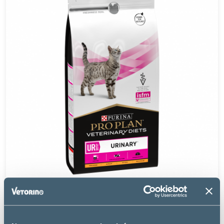
Purina Pro Plan
UR ST/OX URINARY POULET - CHAT