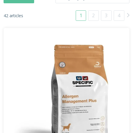
1
2
3
4
42 articles