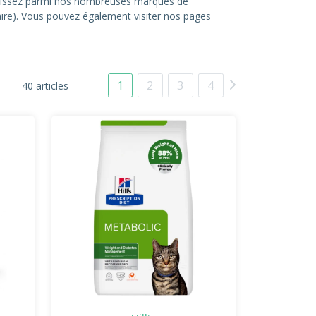
hoisissez parmi nos nombreuses marques de
itaire). Vous pouvez également visiter nos pages
1
2
3
4
40 articles