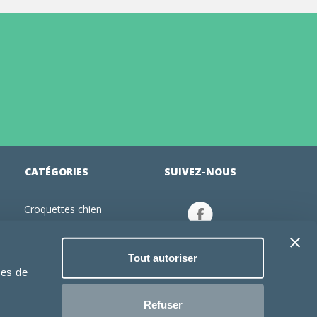
CATÉGORIES
SUIVEZ-NOUS
Croquettes chien
tion
Croquettes chiot
Jouets chien
Tout autoriser
an
Gamelles chien
ies de
Produits vétérinaire chien
Croquettes chat
Refuser
Croquettes chaton