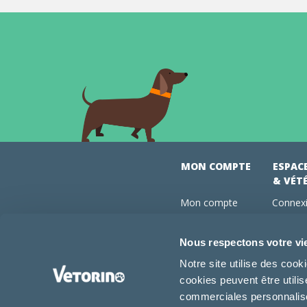
MON COMPTE
ESPAC
& VÉT
Mon compte
Connexi
Mes commandes
Comman
Mes abonnements
Abonne
Nous respectons votre vi
Boutique
Devenir
Notre site utilise des coo
Conseils vétos
cookies peuvent être utili
FAQ
commerciales personnalisée