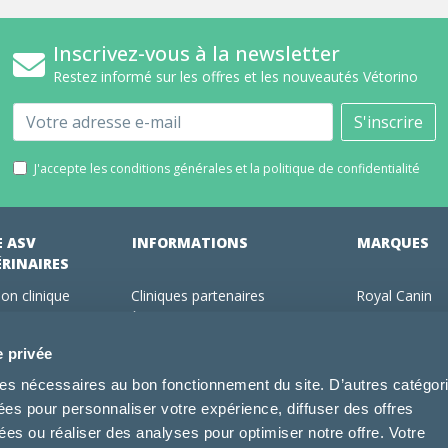
Inscrivez-vous à la newsletter
Restez informé sur les offres et les nouveautés Vétorino
Email
S'inscrire
J'accepte les conditions générales et la politique de confidentialité
E ASV
INFORMATIONS
MARQUES
ÉRINAIRES
on clinique
Cliniques partenaires
Royal Canin
des clients
À propos de nous
Hill's pet Nutri
ments
Offres pour les vétérinaires
Virbac
e privée
 adhérent Vétorino
Mentions légales
Purina Pro Pl
kies nécessaires au bon fonctionnement du site. D’autres catégor
Utilisation des cookies
Specific
sées pour personnaliser votre expérience, diffuser des offres
Conditions générales d'utilisation
Dechra
s ou réaliser des analyses pour optimiser notre offre. Votre
Tonivet