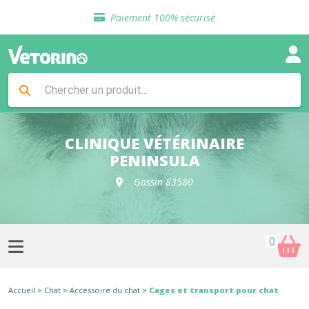
Sélection de croquettes vétérinaire
Paiement 100% sécurisé
Livraison gratuite en clinique vétérinaire
Retour gratuit en clinique
Sélection de croquettes vétérinaire
Paiement 100% sécurisé
Livraison gratuite en clinique vétérinaire
Retour gratuit en clinique
Sélection de croquettes vétérinaire
CLINIQUE VÉTÉRINAIRE
PENINSULA
Gassin 83580
0
Accueil
>
Chat
>
Accessoire du chat
> Cages et transport pour chat