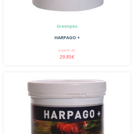
Greenpex
HARPAGO +
à partir de
29.85€