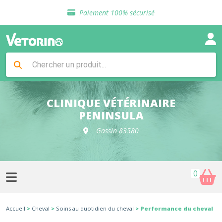
Sélection de croquettes vétérinaire
Paiement 100% sécurisé
Livraison gratuite en clinique vétérinaire
Retour gratuit en clinique
Sélection de croquettes vétérinaire
Paiement 100% sécurisé
Livraison gratuite en clinique vétérinaire
Retour gratuit en clinique
Sélection de croquettes vétérinaire
CLINIQUE VÉTÉRINAIRE
PENINSULA
Gassin 83580
0
Accueil
>
Cheval
>
Soins au quotidien du cheval
> Performance du cheval