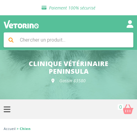
Sélection de croquettes vétérinaire
Paiement 100% sécurisé
Livraison gratuite en clinique vétérinaire
Retour gratuit en clinique
Sélection de croquettes vétérinaire
Paiement 100% sécurisé
Livraison gratuite en clinique vétérinaire
Retour gratuit en clinique
Sélection de croquettes vétérinaire
CLINIQUE VÉTÉRINAIRE
PENINSULA
Gassin 83580
0
Accueil
> Chien