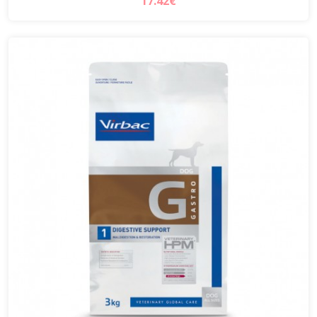
17.42€