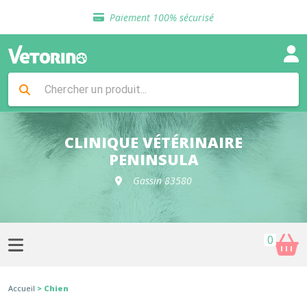
Sélection de croquettes vétérinaire
Paiement 100% sécurisé
Livraison gratuite en clinique vétérinaire
Retour gratuit en clinique
Sélection de croquettes vétérinaire
Paiement 100% sécurisé
Livraison gratuite en clinique vétérinaire
Retour gratuit en clinique
Sélection de croquettes vétérinaire
CLINIQUE VÉTÉRINAIRE
PENINSULA
Gassin 83580
0
Accueil
> Chien