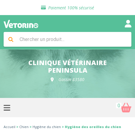
Sélection de croquettes vétérinaire
Paiement 100% sécurisé
Livraison gratuite en clinique vétérinaire
Retour gratuit en clinique
Sélection de croquettes vétérinaire
Paiement 100% sécurisé
Livraison gratuite en clinique vétérinaire
Retour gratuit en clinique
Sélection de croquettes vétérinaire
CLINIQUE VÉTÉRINAIRE
PENINSULA
Gassin 83580
0
Accueil
>
Chien
>
Hygiène du chien
> Hygiène des oreilles du chien