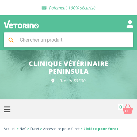
Sélection de croquettes vétérinaire
Paiement 100% sécurisé
Livraison gratuite en clinique vétérinaire
Retour gratuit en clinique
Sélection de croquettes vétérinaire
Paiement 100% sécurisé
Livraison gratuite en clinique vétérinaire
Retour gratuit en clinique
Sélection de croquettes vétérinaire
CLINIQUE VÉTÉRINAIRE
PENINSULA
Gassin 83580
0
Accueil
>
NAC
>
Furet
>
Accessoire pour furet
> Litière pour furet