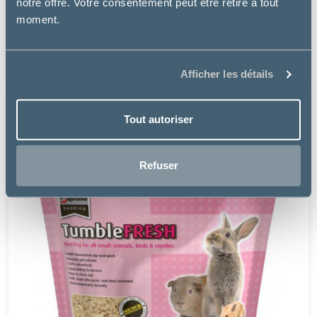
notre offre. Votre consentement peut être retiré à tout
LITIÈRE ABSORBANTE PERLINETTE MICRO-GRANULES
moment.
(CHAT, CHATON, NAC)
8.49 €
Afficher les détails
Tout autoriser
Refuser