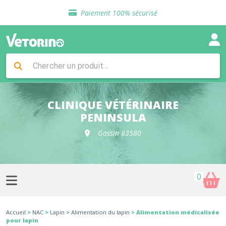
Sélection de croquettes vétérinaire
Paiement 100% sécurisé
Livraison gratuite en clinique vétérinaire
Retour gratuit en clinique
Sélection de croquettes vétérinaire
Paiement 100% sécurisé
Livraison gratuite en clinique vétérinaire
Retour gratuit en clinique
Sélection de croquettes vétérinaire
CLINIQUE VÉTÉRINAIRE
PENINSULA
Gassin 83580
0
Accueil
>
NAC
>
Lapin
>
Alimentation du lapin
> Alimentation médicalisée
pour lapin