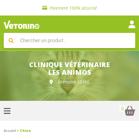
Sélection de croquettes vétérinaire
Paiement 100% sécurisé
Livraison gratuite en clinique vétérinaire
Retour gratuit en clinique
Sélection de croquettes vétérinaire
Paiement 100% sécurisé
Livraison gratuite en clinique vétérinaire
Retour gratuit en clinique
Sélection de croquettes vétérinaire
CLINIQUE VÉTÉRINAIRE
LES ANIMOS
Grenoble 38100
0
Accueil
> Chien