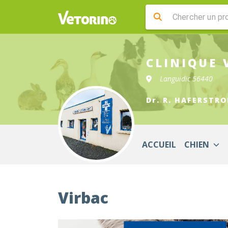
CLINIQUE 
Languidic 56440
Dr. R. HAFERSTRO
ACCUEIL
CHIEN
Virbac