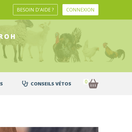
BESOIN D'AIDE ?
CONNEXION
ROH
0
S
CONSEILS VÉTOS