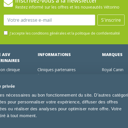
Inscrivez-vous à la newsletter
Restez informé sur les offres et les nouveautés Vétorino
Email
S'inscrire
J'accepte les conditions générales et la politique de confidentialité
E ASV
INFORMATIONS
MARQUES
ÉRINAIRES
on clinique
Cliniques partenaires
Royal Canin
des clients
À propos de nous
Hill's pet Nutri
ments
Offres pour les vétérinaires
Virbac
e privée
 adhérent Vétorino
Mentions légales
Purina Pro Pl
kies nécessaires au bon fonctionnement du site. D’autres catégor
Utilisation des cookies
Specific
sées pour personnaliser votre expérience, diffuser des offres
Conditions générales d'utilisation
Dechra
s ou réaliser des analyses pour optimiser notre offre. Votre
Tonivet
tiré à tout moment.