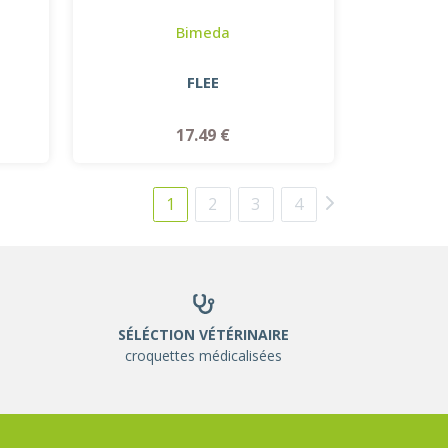
Bimeda
FLEE
17.49 €
1
2
3
4
SÉLÉCTION VÉTÉRINAIRE
croquettes médicalisées