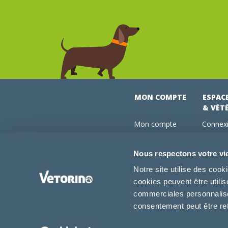
MON COMPTE
ESPAC
& VÉT
Mon compte
Connexi
Mes commandes
Comman
Mes abonnements
Abonne
Nous respectons votre vi
Boutique
Devenir
Notre site utilise des coo
Conseils vétos
cookies peuvent être utili
FAQ
commerciales personnalisée
consentement peut être re