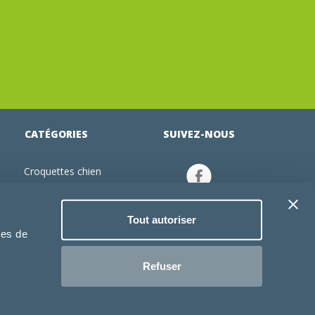
CATÉGORIES
SUIVEZ-NOUS
Croquettes chien
tion
Croquettes chiot
Jouets chien
Tout autoriser
an
Gamelles chien
ies de
Produits vétérinaire chien
Croquettes chat
Refuser
Croquettes chaton
Jouets chat