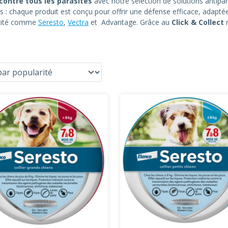
contre tous les parasites
avec notre sélection de solutions antipar
és : chaque produit est conçu pour offrir une défense efficace, adaptée
acité comme
Seresto
,
Vectra
et Advantage. Grâce au
Click & Collect
r