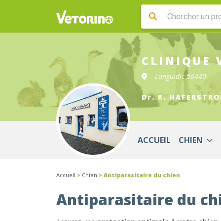
CLINIQUE 
Languidic 56440
Dr. R. HAFERSTRO
ACCUEIL
CHIEN
Accueil
>
Chien
> Antiparasitaire du chien
Antiparasitaire du ch