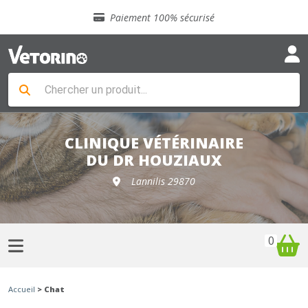
Sélection de croquettes vétérinaire
Paiement 100% sécurisé
Livraison gratuite en clinique vétérinaire
Retour gratuit en clinique
Sélection de croquettes vétérinaire
Paiement 100% sécurisé
Livraison gratuite en clinique vétérinaire
Retour gratuit en clinique
Sélection de croquettes vétérinaire
CLINIQUE VÉTÉRINAIRE
DU DR HOUZIAUX
Lannilis 29870
0
Accueil
> Chat