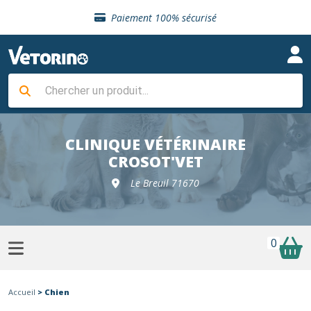
Sélection de croquettes vétérinaire
Paiement 100% sécurisé
Livraison gratuite en clinique vétérinaire
Retour gratuit en clinique
Sélection de croquettes vétérinaire
Paiement 100% sécurisé
Livraison gratuite en clinique vétérinaire
Retour gratuit en clinique
Sélection de croquettes vétérinaire
CLINIQUE VÉTÉRINAIRE
CROSOT'VET
Le Breuil 71670
0
Accueil
> Chien