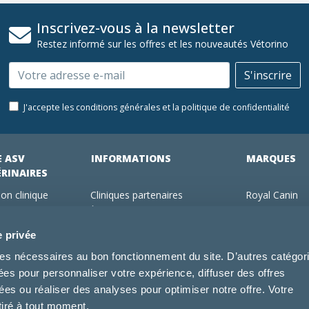
Inscrivez-vous à la newsletter
Restez informé sur les offres et les nouveautés Vétorino
Email
S'inscrire
J'accepte les conditions générales et la politique de confidentialité
E ASV
INFORMATIONS
MARQUES
ÉRINAIRES
on clinique
Cliniques partenaires
Royal Canin
des clients
À propos de nous
Hill's pet Nutri
ments
Offres pour les vétérinaires
Virbac
e privée
 adhérent Vétorino
Mentions légales
Purina Pro Pl
kies nécessaires au bon fonctionnement du site. D’autres catégor
Utilisation des cookies
Specific
sées pour personnaliser votre expérience, diffuser des offres
Conditions générales d'utilisation
Dechra
s ou réaliser des analyses pour optimiser notre offre. Votre
Tonivet
tiré à tout moment.