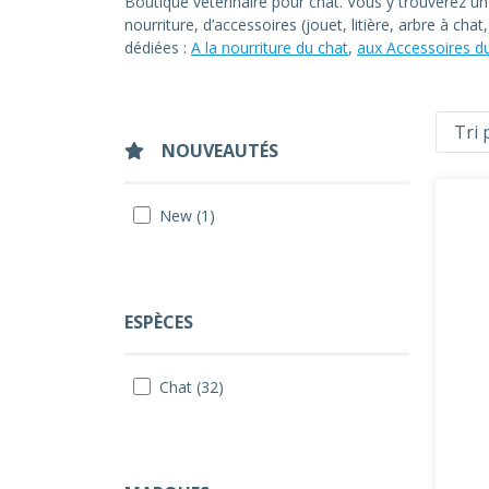
Boutique vétérinaire pour chat. Vous y trouverez u
nourriture, d’accessoires (jouet, litière, arbre à ch
dédiées :
A la nourriture du chat
,
aux Accessoires d
NOUVEAUTÉS
New (1)
ESPÈCES
Chat (32)