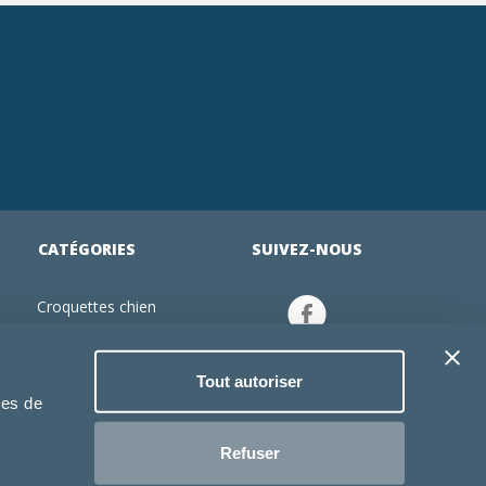
CATÉGORIES
SUIVEZ-NOUS
Croquettes chien
tion
Croquettes chiot
Jouets chien
Tout autoriser
an
Gamelles chien
ies de
Produits vétérinaire chien
Croquettes chat
Refuser
Croquettes chaton