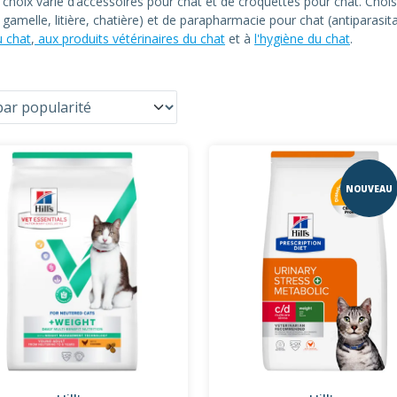
n choix varié d’accessoires pour chat et de croquettes pour chat. C
at, gamelle, litière, chatière) et de parapharmacie pour chat (antiparas
u chat
,
aux produits vétérinaires du chat
et à
l'hygiène du chat
.
NOUVEAU