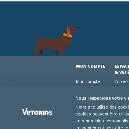
MON COMPTE
ESPAC
& VÉT
Mon compte
Connexi
Mes commandes
Comman
Mes abonnements
Abonne
Nous respectons votre vi
Boutique
Devenir
Notre site utilise des coo
Conseils vétos
cookies peuvent être utili
FAQ
commerciales personnalisée
consentement peut être re