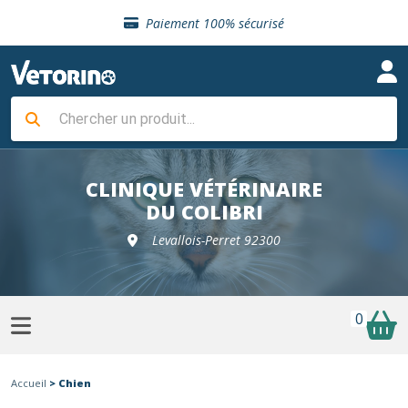
Sélection de croquettes vétérinaire
Paiement 100% sécurisé
Livraison gratuite en clinique vétérinaire
Retour gratuit en clinique
Sélection de croquettes vétérinaire
Paiement 100% sécurisé
Livraison gratuite en clinique vétérinaire
Retour gratuit en clinique
Sélection de croquettes vétérinaire
CLINIQUE VÉTÉRINAIRE
DU COLIBRI
Levallois-Perret 92300
0
Accueil
> Chien