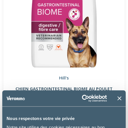
Hill's
CHIEN GASTROINTESTINAL BIOME AU POULET
à partir de
26.99€
Nous respectons votre vie privée
Notre site utilise des cookies nécessaires au bon