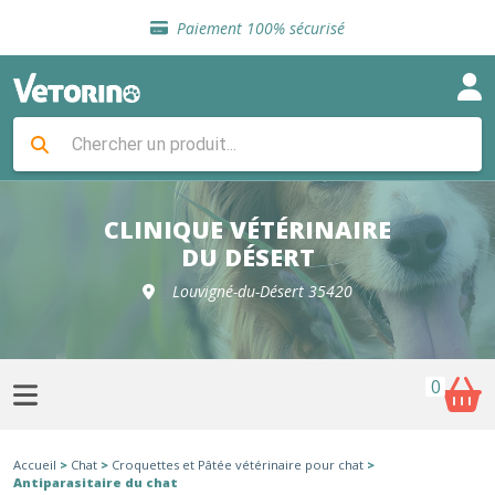
Sélection de croquettes vétérinaire
Paiement 100% sécurisé
Livraison gratuite en clinique vétérinaire
Retour gratuit en clinique
Sélection de croquettes vétérinaire
Paiement 100% sécurisé
Livraison gratuite en clinique vétérinaire
Retour gratuit en clinique
Sélection de croquettes vétérinaire
CLINIQUE VÉTÉRINAIRE
DU DÉSERT
Louvigné-du-Désert 35420
0
Accueil
>
Chat
>
Croquettes et Pâtée vétérinaire pour chat
>
Antiparasitaire du chat