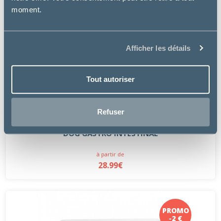
moment.
Afficher les détails
Tout autoriser
Refuser
Royal Canin
DOG GASTRO INTESTINAL
à partir de
28.99€
PROMO
-2 €