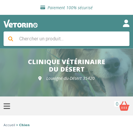
Sélection de croquettes vétérinaire
Paiement 100% sécurisé
Livraison gratuite en clinique vétérinaire
Retour gratuit en clinique
Sélection de croquettes vétérinaire
Paiement 100% sécurisé
Livraison gratuite en clinique vétérinaire
Retour gratuit en clinique
Sélection de croquettes vétérinaire
CLINIQUE VÉTÉRINAIRE
DU DÉSERT
Louvigné-du-Désert 35420
0
Accueil
> Chien