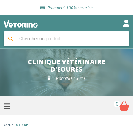
Sélection de croquettes vétérinaire
Paiement 100% sécurisé
Livraison gratuite en clinique vétérinaire
Retour gratuit en clinique
Sélection de croquettes vétérinaire
Paiement 100% sécurisé
Livraison gratuite en clinique vétérinaire
Retour gratuit en clinique
Sélection de croquettes vétérinaire
CLINIQUE VÉTÉRINAIRE
D'EOURES
Marseille 13011
0
Accueil
> Chat