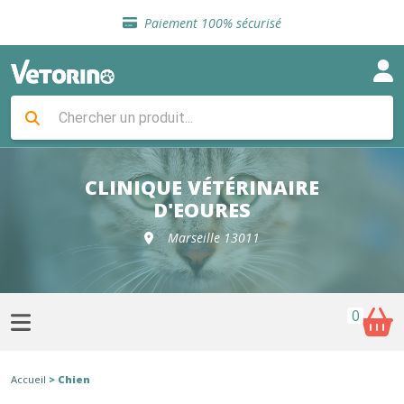
Sélection de croquettes vétérinaire
Paiement 100% sécurisé
Livraison gratuite en clinique vétérinaire
Retour gratuit en clinique
Sélection de croquettes vétérinaire
Paiement 100% sécurisé
Livraison gratuite en clinique vétérinaire
Retour gratuit en clinique
Sélection de croquettes vétérinaire
CLINIQUE VÉTÉRINAIRE
D'EOURES
Marseille 13011
0
Accueil
> Chien