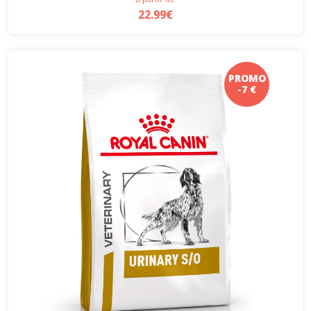
22.99€
PROMO
-7 €