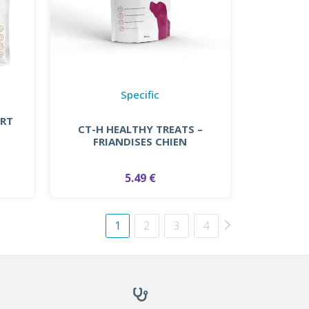
Specific
ORT
CT-H HEALTHY TREATS –
FRIANDISES CHIEN
5.49 €
1
2
3
4