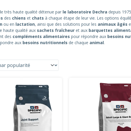
e très haute qualité détenue par
le laboratoire Dechra
depuis 1975
es
des
chiens
et
chats
à chaque étape de leur vie. Les options équili
on
ou en
lactation
, ainsi que des solutions pour les
animaux âgés
e
e haute qualité aux
sachets fraîcheur
et aux
barquettes aliment
ent des
compléments alimentaires
pour répondre aux
besoins nut
répondre aux
besoins nutritionnels
de chaque
animal
.