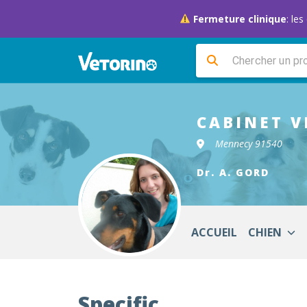
Fermeture clinique
: le
CABINET V
Mennecy 91540
Dr. A. GORD
ACCUEIL
CHIEN
Specific