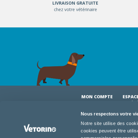
LIVRAISON GRATUITE
chez votre vétérinaire
MON COMPTE
ESPAC
& VÉT
Mon compte
Connexi
Nous respectons votre vi
Mes commandes
Comman
Notre site utilise des coo
Mes abonnements
Abonne
cookies peuvent être utili
Boutique
Devenir