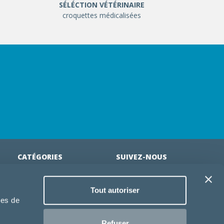
SÉLÉCTION VÉTÉRINAIRE
croquettes médicalisées
CATÉGORIES
SUIVEZ-NOUS
Croquettes chien
Tout autoriser
tion
Croquettes chiot
ies de
Jouets chien
an
Gamelles chien
Refuser