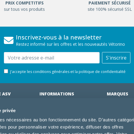
PRIX COMPETITIFS
PAIEMENT SÉCURISÉ
sur tous vos produits
site 100% sécurisé SSL
Inscrivez-vous à la newsletter
Restez informé sur les offres et les nouveautés Vétorino
Email
S'inscrire
J'accepte les conditions générales et la politique de confidentialité
E ASV
INFORMATIONS
MARQUES
ÉRINAIRES
on clinique
Cliniques partenaires
Royal Canin
e privée
des clients
À propos de nous
Hill's pet Nutri
kies nécessaires au bon fonctionnement du site. D’autres catégor
ments
Offres pour les vétérinaires
Virbac
sées pour personnaliser votre expérience, diffuser des offres
 adhérent Vétorino
Mentions légales
Purina Pro Pl