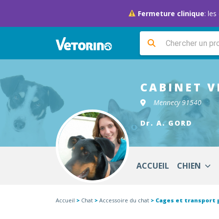
Fermeture clinique
: le
CABINET V
Mennecy 91540
Dr. A. GORD
ACCUEIL
CHIEN
Accueil
>
Chat
>
Accessoire du chat
> Cages et transport 