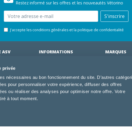
Restez informé sur les offres et les nouveautés Vétorino
Email
S'inscrire
J'accepte les conditions générales et la politique de confidentialité
E ASV
INFORMATIONS
MARQUES
ÉRINAIRES
on clinique
Cliniques partenaires
Royal Canin
e privée
des clients
À propos de nous
Hill's pet Nutri
kies nécessaires au bon fonctionnement du site. D’autres catégor
ments
Offres pour les vétérinaires
Virbac
sées pour personnaliser votre expérience, diffuser des offres
 adhérent Vétorino
Mentions légales
Purina Pro Pl
s ou réaliser des analyses pour optimiser notre offre. Votre
Utilisation des cookies
Specific
tiré à tout moment.
Conditions générales d'utilisation
Dechra
Tonivet