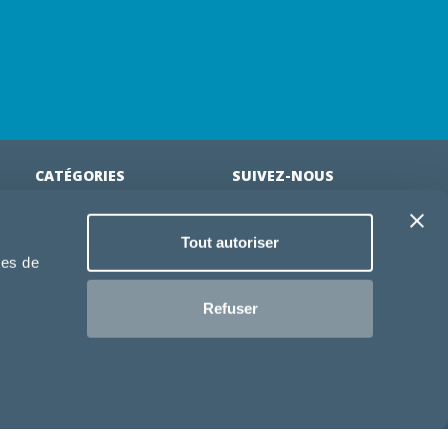
CATÉGORIES
SUIVEZ-NOUS
Croquettes chien
Tout autoriser
tion
Croquettes chiot
ies de
Jouets chien
an
Gamelles chien
Refuser
Produits vétérinaire chien
Croquettes chat
Croquettes chaton
Jouets chat