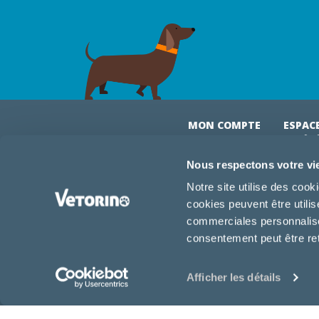
MON COMPTE
ESPAC
& VÉT
Mon compte
Connexi
Nous respectons votre vi
Mes commandes
Comman
Notre site utilise des coo
Mes abonnements
Abonne
cookies peuvent être utili
Boutique
Devenir
commerciales personnalisée
Conseils vétos
consentement peut être re
FAQ
Afficher les détails