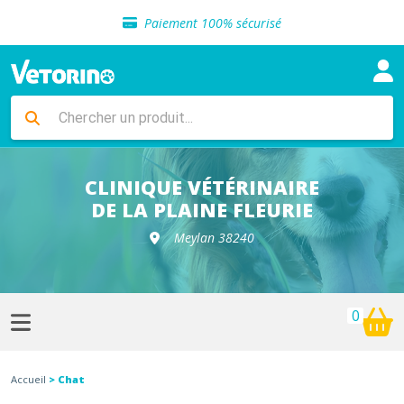
Sélection de croquettes vétérinaire
Paiement 100% sécurisé
Livraison gratuite en clinique vétérinaire
Retour gratuit en clinique
Sélection de croquettes vétérinaire
Paiement 100% sécurisé
Livraison gratuite en clinique vétérinaire
Retour gratuit en clinique
Sélection de croquettes vétérinaire
CLINIQUE VÉTÉRINAIRE
DE LA PLAINE FLEURIE
Meylan 38240
0
Accueil
> Chat