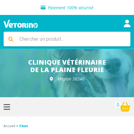
Sélection de croquettes vétérinaire
Paiement 100% sécurisé
Livraison gratuite en clinique vétérinaire
Retour gratuit en clinique
Sélection de croquettes vétérinaire
Paiement 100% sécurisé
Livraison gratuite en clinique vétérinaire
Retour gratuit en clinique
Sélection de croquettes vétérinaire
CLINIQUE VÉTÉRINAIRE
DE LA PLAINE FLEURIE
Meylan 38240
0
Accueil
> Chat