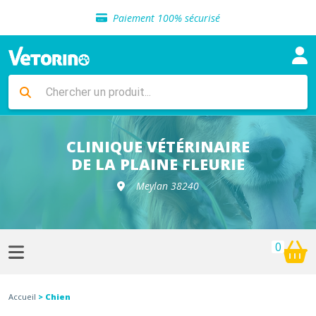
Sélection de croquettes vétérinaire
Paiement 100% sécurisé
Livraison gratuite en clinique vétérinaire
Retour gratuit en clinique
Sélection de croquettes vétérinaire
Paiement 100% sécurisé
Livraison gratuite en clinique vétérinaire
Retour gratuit en clinique
Sélection de croquettes vétérinaire
CLINIQUE VÉTÉRINAIRE
DE LA PLAINE FLEURIE
Meylan 38240
0
Accueil
> Chien