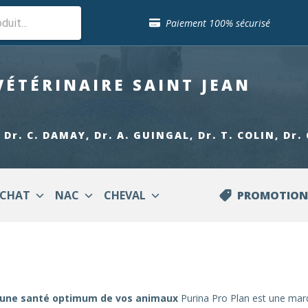
Sélection de croquettes vétérinaire
Paiement 100% sécurisé
Livraison gratuite en clinique vétérinaire
Retour gratuit en clinique
Sélection de croquettes vétérinaire
VÉTÉRINAIRE
SAINT JEAN
Paiement 100% sécurisé
Livraison gratuite en clinique vétérinaire
Retour gratuit en clinique
Sélection de croquettes vétérinaire
 Dr. C. DAMAY, Dr. A. GUINGAL, Dr. T. COLIN, Dr
CHAT
NAC
CHEVAL
PROMOTION
our une santé optimum de vos animaux
Purina Pro Plan est une marq