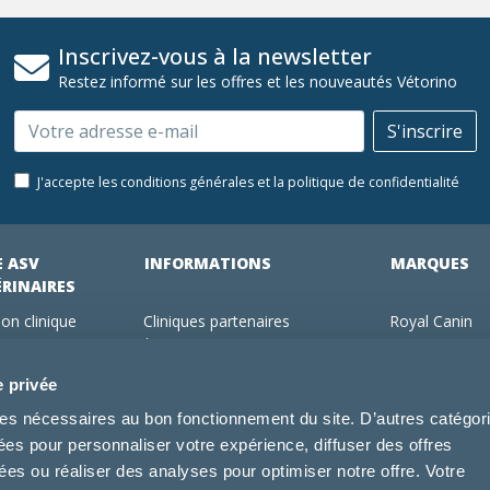
Inscrivez-vous à la newsletter
Restez informé sur les offres et les nouveautés Vétorino
Email
S'inscrire
J'accepte les conditions générales et la politique de confidentialité
E ASV
INFORMATIONS
MARQUES
ÉRINAIRES
on clinique
Cliniques partenaires
Royal Canin
des clients
À propos de nous
Hill's pet Nutri
ments
Offres pour les vétérinaires
Virbac
e privée
 adhérent Vétorino
Mentions légales
Purina Pro Pl
kies nécessaires au bon fonctionnement du site. D’autres catégor
Utilisation des cookies
Specific
sées pour personnaliser votre expérience, diffuser des offres
Conditions générales d'utilisation
Dechra
s ou réaliser des analyses pour optimiser notre offre. Votre
Tonivet