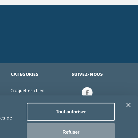
CATÉGORIES
SUIVEZ-NOUS
Croquettes chien
tion
Croquettes chiot
Jouets chien
Tout autoriser
an
Gamelles chien
ies de
Produits vétérinaire chien
Croquettes chat
Refuser
Croquettes chaton