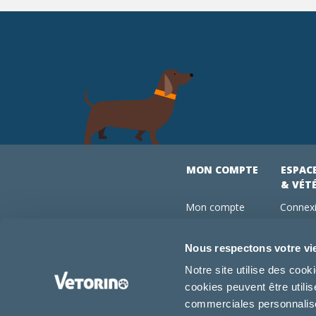
MON COMPTE
ESPAC
& VÉT
Mon compte
Connexi
Mes commandes
Comman
Mes abonnements
Abonne
Nous respectons votre vi
Boutique
Devenir
Notre site utilise des coo
Conseils vétos
cookies peuvent être utili
FAQ
commerciales personnalisée