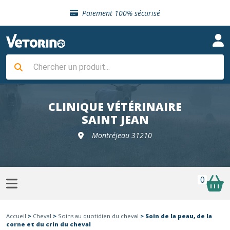
Sélection de croquettes vétérinaire
Paiement 100% sécurisé
Livraison gratuite en clinique vétérinaire
Retour gratuit en clinique
Sélection de croquettes vétérinaire
Paiement 100% sécurisé
Livraison gratuite en clinique vétérinaire
Retour gratuit en clinique
Sélection de croquettes vétérinaire
CLINIQUE VÉTÉRINAIRE
SAINT JEAN
Montréjeau 31210
0
Accueil
>
Cheval
>
Soins au quotidien du cheval
> Soin de la peau, de la
corne et du crin du cheval